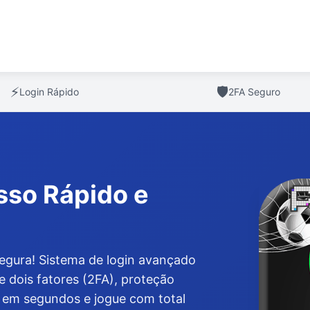
⚡
🛡️
Login Rápido
2FA Seguro
sso Rápido e
egura! Sistema de login avançado
e dois fatores (2FA), proteção
re em segundos e jogue com total