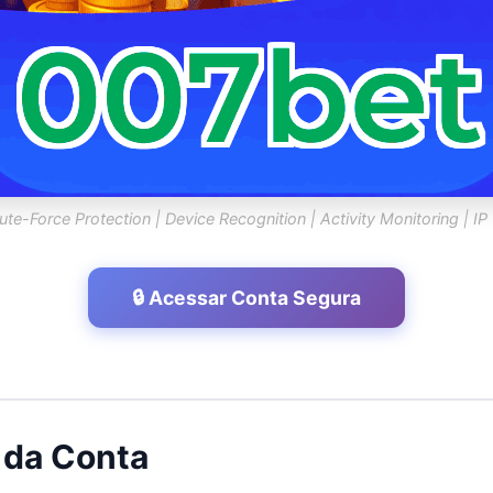
rute-Force Protection | Device Recognition | Activity Monitoring | IP 
🔒 Acessar Conta Segura
 da Conta