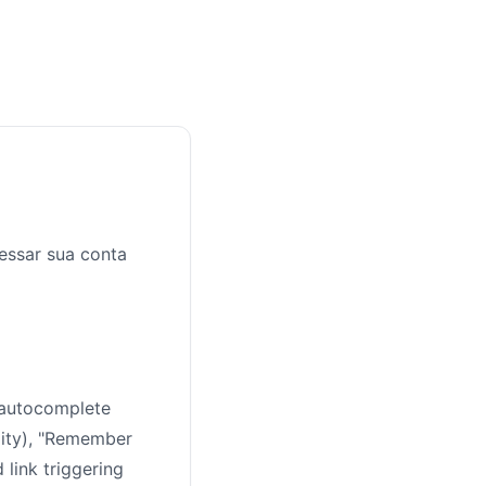
essar sua conta
 autocomplete
lity), "Remember
link triggering