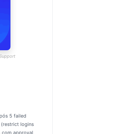
 Support
pós 5 failed
(restrict logins
on com approval