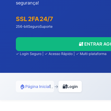
segurança!
SSL
2FA
24/7
256-bit
Seguro
Suporte
🔐 ENTRAR A
✓ Login Seguro | ✓ Acesso Rápido | ✓ Multi-plataforma
🏠
→
🔐
Página Inicial
Login