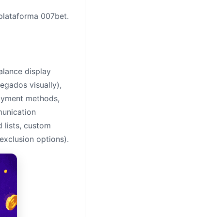
 plataforma 007bet.
alance display
egados visually),
payment methods,
munication
 lists, custom
-exclusion options).