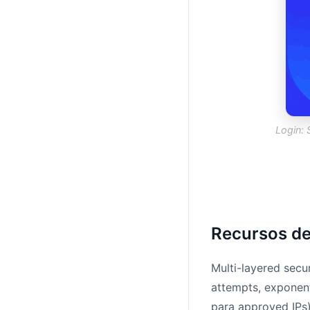
Login: 
Recursos d
Multi-layered secu
attempts, exponenti
para approved IPs)